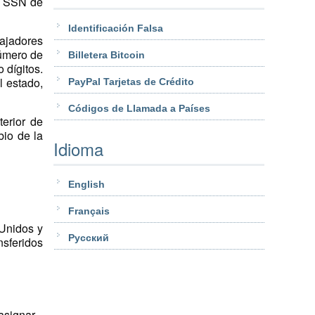
l SSN de
Identificación Falsa
bajadores
número de
Billetera Bitcoin
 dígitos.
l estado,
PayPal Tarjetas de Crédito
Códigos de Llamada a Países
erior de
bio de la
Idioma
English
Français
 Unidos y
Pусский
nsferidos
asignar