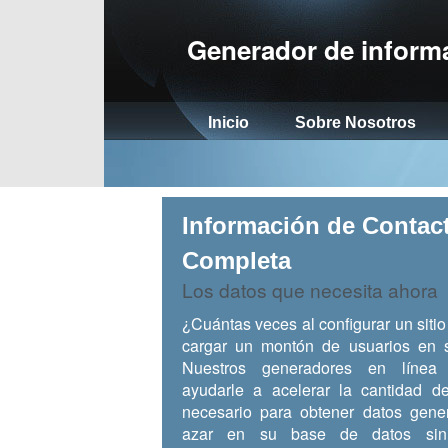
Generador de inform
Inicio
Sobre Nosotros
Información de Contac
Completa
Los datos que necesita ahora
¿Cuántas veces al configurar un siti
cargar un montón de usuarios en s
Nuestros generadores en línea
ayudarle a acelerar la cantidad d
necesario para obtener datos gene
azar en su base de datos sin