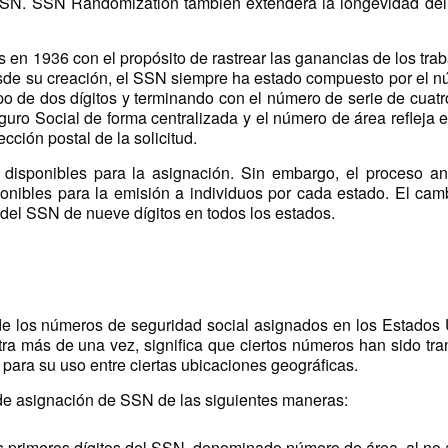
l SSN. SSN Randomization también extenderá la longevidad de
en 1936 con el propósito de rastrear las ganancias de los tra
Desde su creación, el SSN siempre ha estado compuesto por el 
po de dos dígitos y terminando con el número de serie de cuatro
uro Social de forma centralizada y el número de área refleja e
cción postal de la solicitud.
sponibles para la asignación. Sin embargo, el proceso ant
nibles para la emisión a individuos por cada estado. El cam
del SSN de nueve dígitos en todos los estados.
s de los números de seguridad social asignados en los Estados
 más de una vez, significa que ciertos números han sido tra
 para su uso entre ciertas ubicaciones geográficas.
 de asignación de SSN de las siguientes maneras:
res primeros dígitos del SSN, denominado número de área, al no 