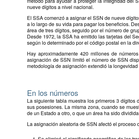
método para ayudar a proteger la integridad de
nueve dígitos a nivel nacional.
El SSA comenzó a asignar el SSN de nueve dígitos 
a lo largo de su vida para pagar los beneficios. 
área de tres dígitos, seguido por el número de gru
Desde 1972, la SSA ha emitido las tarjetas del Seg
según lo determinado por el código postal en la dire
Hay aproximadamente 420 millones de números di
asignación de SSN limitó el número de SSN dispo
metodología de asignación extendió la longevidad 
En los números
La siguiente tabla muestra los primeros 3 dígito
sus posesiones. La misma zona, cuando se muestra
de un Estado a otro, o que un área ha sido dividida
La asignación aleatoria de SSN afectó el proceso
Se eliminó el significado geográfico de los t