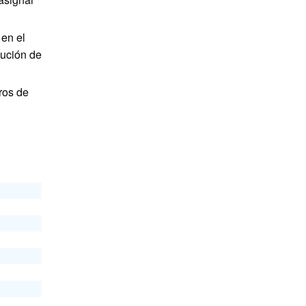
 en el
cución de
ros de