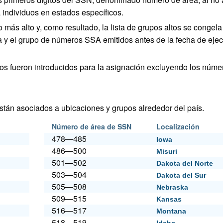
 individuos en estados específicos.
más alto y, como resultado, la lista de grupos altos se congela
rea y el grupo de números SSA emitidos antes de la fecha de eje
s fueron introducidos para la asignación excluyendo los núme
tán asociados a ubicaciones y grupos alrededor del país.
Número de área de SSN
Localización
478—485
Iowa
486—500
Misuri
501—502
Dakota del Norte
503—504
Dakota del Sur
505—508
Nebraska
509—515
Kansas
516—517
Montana
518—519