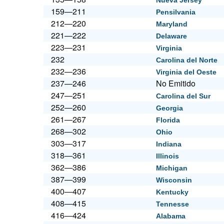
Nueva Jersey
159—211
Pensilvania
212—220
Maryland
221—222
Delaware
223—231
Virginia
232
Carolina del Norte
232—236
Virginia del Oeste
237—246
No Emitido
247—251
Carolina del Sur
252—260
Georgia
261—267
Florida
268—302
Ohio
303—317
Indiana
318—361
Illinois
362—386
Michigan
387—399
Wisconsin
400—407
Kentucky
408—415
Tennesse
416—424
Alabama