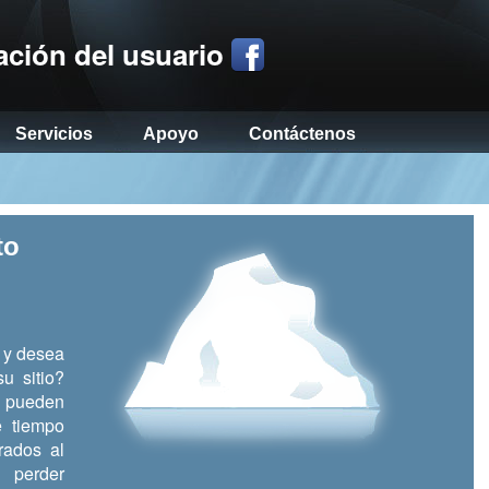
ación del usuario
Servicios
Apoyo
Contáctenos
to
o y desea
u sitio?
 pueden
e tiempo
rados al
 perder