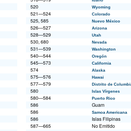
Idaho
520
Wyoming
521—524
Colorado
525, 585
Nuevo México
526—527
Arizona
528—529
Utah
530, 680
Nevada
531—539
Washington
540—544
Oregón
545—573
California
574
Alaska
575—576
Hawai
577—579
Distrito de Columbi
580
Islas Vírgenes
580—584
Puerto Rico
586
Guam
586
Samoa Americana
586
Islas Filipinas
587—665
No Emitido