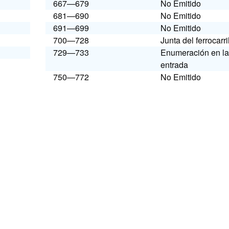
667—679
No Emitido
681—690
No Emitido
691—699
No Emitido
700—728
Junta del ferrocarri
729—733
Enumeración en la
entrada
750—772
No Emitido