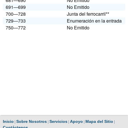
681—690
No Emitido
691—699
No Emitido
700—728
Junta del ferrocarril**
729—733
Enumeración en la entrada
750—772
No Emitido
|
|
|
|
|
Inicio
Sobre Nosotros
Servicios
Apoyo
Mapa del Sitio
Contáctenos