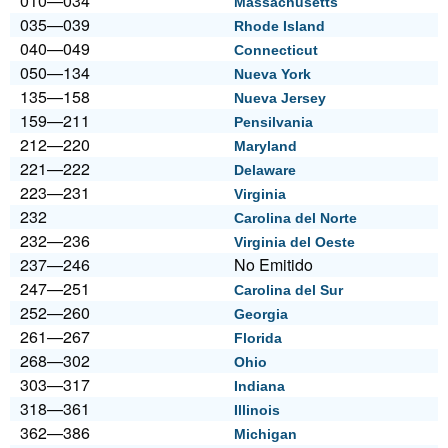
010—034
Massachusetts
035—039
Rhode Island
040—049
Connecticut
050—134
Nueva York
135—158
Nueva Jersey
159—211
Pensilvania
212—220
Maryland
221—222
Delaware
223—231
Virginia
232
Carolina del Norte
232—236
Virginia del Oeste
237—246
No Emitido
247—251
Carolina del Sur
252—260
Georgia
261—267
Florida
268—302
Ohio
303—317
Indiana
318—361
Illinois
362—386
Michigan