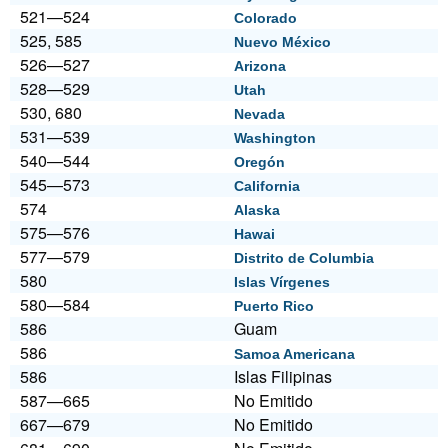
521—524
Colorado
525, 585
Nuevo México
526—527
Arizona
528—529
Utah
530, 680
Nevada
531—539
Washington
540—544
Oregón
545—573
California
574
Alaska
575—576
Hawai
577—579
Distrito de Columbia
580
Islas Vírgenes
580—584
Puerto Rico
586
Guam
586
Samoa Americana
586
Islas Filipinas
587—665
No Emitido
667—679
No Emitido