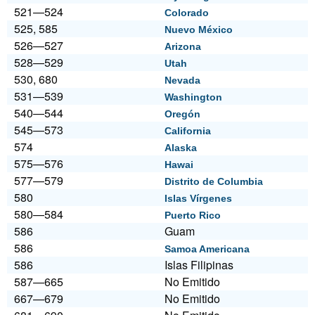
521—524
Colorado
525, 585
Nuevo México
526—527
Arizona
528—529
Utah
530, 680
Nevada
531—539
Washington
540—544
Oregón
545—573
California
574
Alaska
575—576
Hawai
577—579
Distrito de Columbia
580
Islas Vírgenes
580—584
Puerto Rico
586
Guam
586
Samoa Americana
586
Islas Filipinas
587—665
No Emitido
667—679
No Emitido