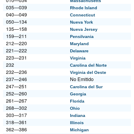
010—034
Massachusetts
035—039
Rhode Island
040—049
Connecticut
050—134
Nueva York
135—158
Nueva Jersey
159—211
Pensilvania
212—220
Maryland
221—222
Delaware
223—231
Virginia
232
Carolina del Norte
232—236
Virginia del Oeste
237—246
No Emitido
247—251
Carolina del Sur
252—260
Georgia
261—267
Florida
268—302
Ohio
303—317
Indiana
318—361
Illinois
362—386
Michigan