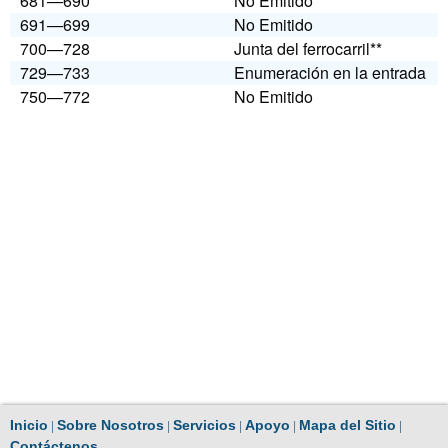
681—690
No Emitido
691—699
No Emitido
700—728
Junta del ferrocarril**
729—733
Enumeración en la entrada
750—772
No Emitido
|
|
|
|
|
Inicio
Sobre Nosotros
Servicios
Apoyo
Mapa del Sitio
Contáctenos