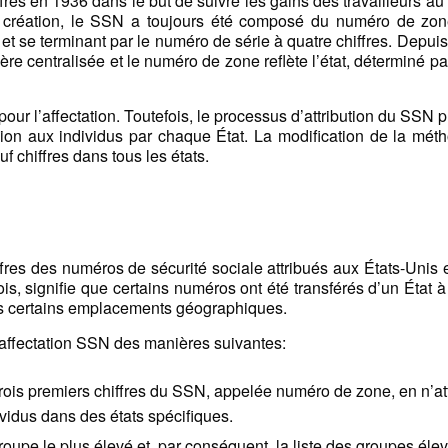
es en 1936 dans le but de suivre les gains des travailleurs au
sa création, le SSN a toujours été composé du numéro de zon
 et se terminant par le numéro de série à quatre chiffres. Depuis
e centralisée et le numéro de zone reflète l’état, déterminé pa
pour l’affectation. Toutefois, le processus d’attribution du SSN 
ion aux individus par chaque État. La modification de la mét
f chiffres dans tous les états.
fres des numéros de sécurité sociale attribués aux États-Unis e
s, signifie que certains numéros ont été transférés d’un État à
ans certains emplacements géographiques.
affectation SSN des manières suivantes:
 trois premiers chiffres du SSN, appelée numéro de zone, en n’at
vidus dans des états spécifiques.
roupe le plus élevé et, par conséquent, la liste des groupes éle