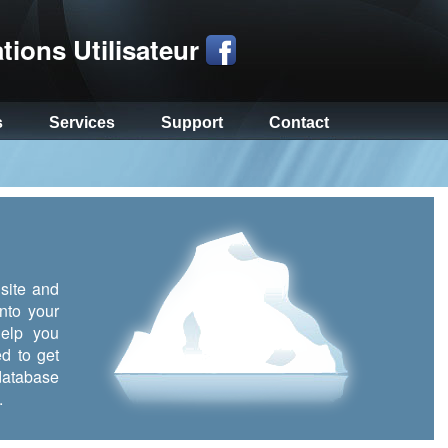
tions Utilisateur
s
Services
Support
Contact
site and
nto your
help you
d to get
database
.