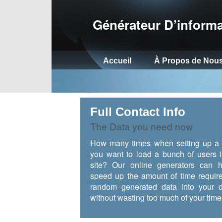
Générateur D’informa
Accueil
À Propos de Nou
Full Contact Info
The Data you need now
How many times when setting up a 
you want to load a bunch of users i
site? Our online generators can 
speed up the amount of time require
random generated data into your 
without wasting too much of your time