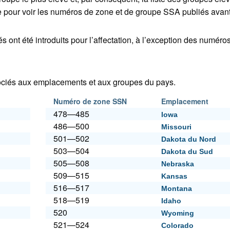
ue pour voir les numéros de zone et de groupe SSA publiés avant
ont été introduits pour l’affectation, à l’exception des numéro
ciés aux emplacements et aux groupes du pays.
Numéro de zone SSN
Emplacement
478—485
Iowa
486—500
Missouri
501—502
Dakota du Nord
503—504
Dakota du Sud
505—508
Nebraska
509—515
Kansas
516—517
Montana
518—519
Idaho
520
Wyoming
521—524
Colorado