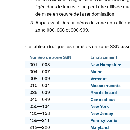
figée dans le temps et ne peut être utilisée q
de mise en œuvre de la randomisation.
Auparavant, des numéros de zone non attribués 
zone 000, 666 et 900-999.
Ce tableau indique les numéros de zone SSN asso
Numéro de zone SSN
Emplacement
001—003
New Hampshire
004—007
Maine
008—009
Vermont
010—034
Massachusetts
035—039
Rhode Island
040—049
Connecticut
050—134
New York
135—158
New Jersey
159—211
Pennsylvanie
212—220
Maryland