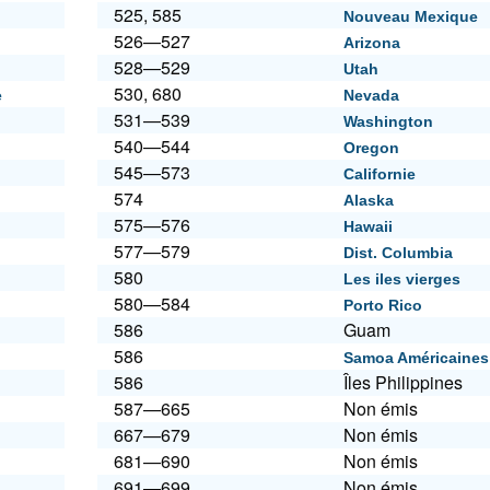
525, 585
Nouveau Mexique
526—527
Arizona
528—529
Utah
530, 680
e
Nevada
531—539
Washington
540—544
Oregon
545—573
Californie
574
Alaska
575—576
Hawaii
577—579
Dist. Columbia
580
Les iles vierges
580—584
Porto Rico
586
Guam
586
Samoa Américaines
586
Îles Philippines
587—665
Non émis
667—679
Non émis
681—690
Non émis
691—699
Non émis