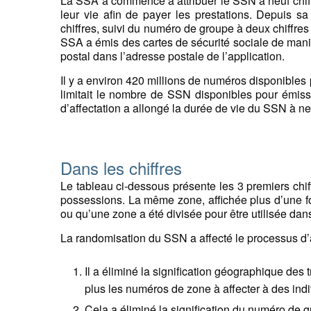
La SSA a commencé à attribuer le SSN à neuf chiffr
leur vie afin de payer les prestations. Depuis 
chiffres, suivi du numéro de groupe à deux chiffres
SSA a émis des cartes de sécurité sociale de manièr
postal dans l’adresse postale de l’application.
Il y a environ 420 millions de numéros disponibles 
limitait le nombre de SSN disponibles pour émiss
d’affectation a allongé la durée de vie du SSN à neu
Dans les chiffres
Le tableau ci-dessous présente les 3 premiers chif
possessions. La même zone, affichée plus d’une foi
ou qu’une zone a été divisée pour être utilisée d
La randomisation du SSN a affecté le processus d’
Il a éliminé la signification géographique des
plus les numéros de zone à affecter à des indi
Cela a éliminé la signification du numéro de g