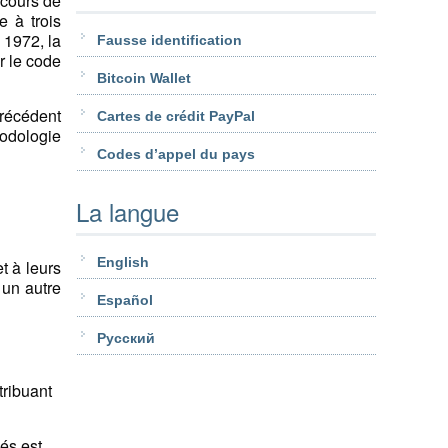
 cours de
e à trois
 1972, la
Fausse identification
r le code
Bitcoin Wallet
précédent
Cartes de crédit PayPal
hodologie
Codes d’appel du pays
La langue
English
t à leurs
 un autre
Español
Pусский
tribuant
vés est