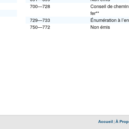
700—728
Conseil de chemin
fer**
729—733
Énumération à l’en
750—772
Non émis
|
Accueil
À Prop