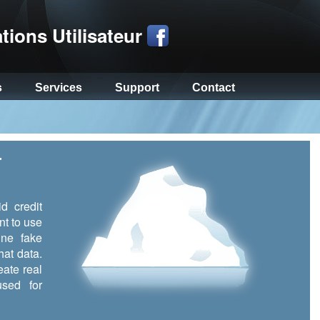
tions Utilisateur
s
Services
Support
Contact
r
d credit
nt to use
ine fake
hat data.
eate real
sed for