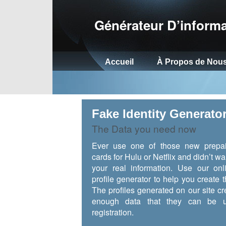
Générateur D’informa
Accueil
À Propos de Nou
Fake Identity Generato
The Data you need now
Ever use one of those new prepai
cards for Hulu or Netflix and didn’t wa
your real information. Use our onl
profile generator to help you create t
The profiles generated on our site cr
enough data that they can be u
registration.